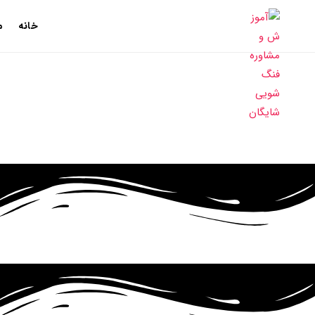
خانه
م