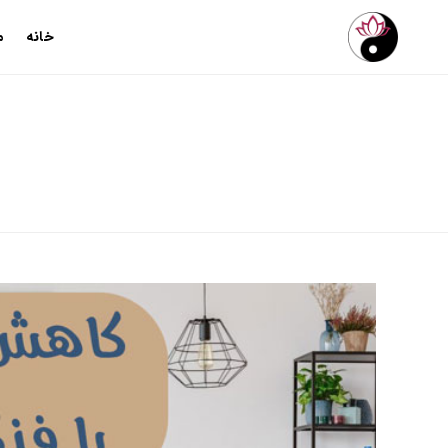
خانه
م