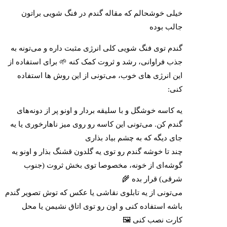
خیلی خوشحالم که مقاله گندم در فنگ شویی براتون
جالب بوده
گندم توی فنگ شویی کلی انرژی مثبت داره و می‌تونه به
جذب فراوانی، رشد و ثروت کمک کنه 🌱 برای استفاده از
این انرژی های خوب، می‌تونی از این روش ها استفاده
کنی:
یه کاسه خوشگل و با سلیقه بردار و اونو پر از دونه‌های
گندم کن. می‌تونی این کاسه رو روی میز ناهارخوری یا یه
جای دیگه که به چشم بیاد بذاری
چند تا خوشه گندم رو توی یه گلدون قشنگ بذار و اونو یه
گوشه‌ای از خونه، مخصوصا توی بخش ثروت (جنوب
شرقی) قرار بده 🌾
می‌تونی از یه تابلوی نقاشی یا عکس که توش تصویر گندم
باشه استفاده کنی و اون رو توی اتاق نشیمن یا محل
کارت نصب کنی 🖼️